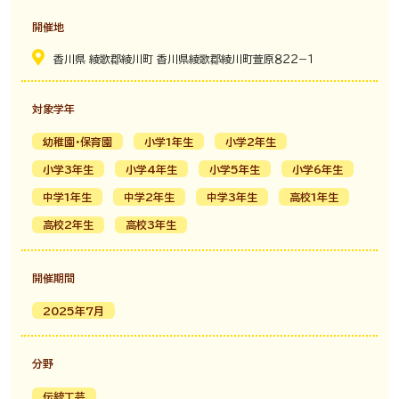
開催地
香川県 綾歌郡綾川町 香川県綾歌郡綾川町萱原８２２−１
対象学年
幼稚園・保育園
小学1年生
小学2年生
小学3年生
小学4年生
小学5年生
小学6年生
中学1年生
中学2年生
中学3年生
高校1年生
高校2年生
高校3年生
開催期間
2025年7月
分野
伝統工芸